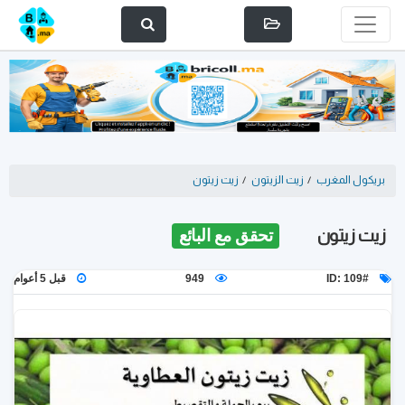
بريكول المغرب
/
زيت الزيتون
/
زيت زيتون
زيت زيتون
تحقق مع البائع
ID: 109#
949
قبل 5 أعوام