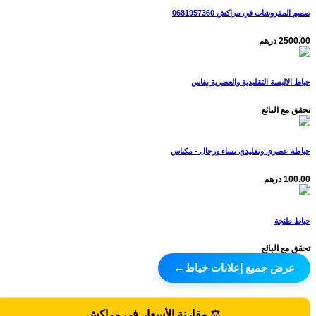
صميم المفروشات في مراكش 0681957360
2500.00 درهم
خياط الالبسة التقليدية والعصرية بفاس
تحقق مع البائع
خياطة عصري وتقليدي نساء ورجال - مكناس
100.00 درهم
خياط طنجة
تحقق مع البائع
عرض جميع إعلانات خياط
←
⚖️ مقارنة الأسعار في مراكش