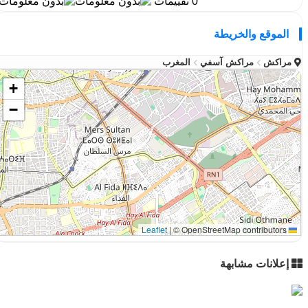
0 تقييمات
الموقع والخريطة
مراكش
مراكش آسفي
المغرب
+
−
|
© OpenStreetMap contributors
Leaflet
إعلانات مشابهة