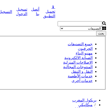
📱
أتصل
تسجيل
تحميل
التسجيل
نشر إعلانك مجانا
بنا
الدخول
التطبيق
بحث
جميع التصنيفات
الحرفيون
مهنيو البناء
الصيانة الإلكترونية
الإصلاحات المنزلية
المنتوجات المجالية
النقل و التنقل
خدمات الأطعمة
خدمات أخرى
بريكول المغرب
/
ميكانيكي