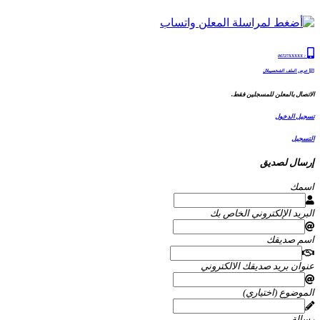
06727XXXXX
:
عرض الملف الشخصيبلال
الاتصال بالمعلن للمسجلين فقط.
تسجيل الدخول
التسجيل
إرسال لصديق
اسمك
البريد الإلكتروني الخاص بك
اسم صديقك
عنوان بريد صديقك الالكتروني
الموضوع (اختياري)
رسالة