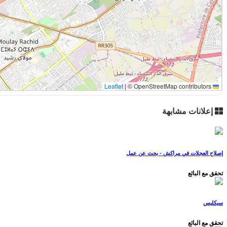
|
© OpenStreetMap contributors
Leaflet
إعلانات مشابهة
إصلاح العجلات في مراكش - بحث عن عمل
تحقق مع البائع
سيكليس
تحقق مع البائع