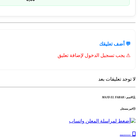
💬 أضف تعليقك
⚠️ يجب تسجيل الدخول لإضافة تعليق
لا توجد تعليقات بعد
الاسم : MAJD EL FARAH
غير مسجل
06663XXXXX
: