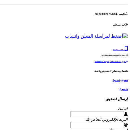
الاسم : Mohammed hsayan
غير مسجل
06739XXXXX
:
: hsayanmohammed@gmail.com
عرض الملف الشخصيMohammed hsayan
الاتصال بالمعلن للمسجلين فقط.
تسجيل الدخول
التسجيل
إرسال لصديق
اسمك
البريد الإلكتروني الخاص بك