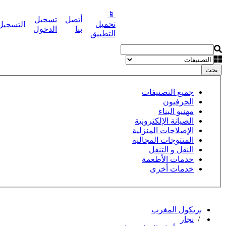
📱
أتصل
تسجيل
تحميل
التسجيل
نشر إعلانك مجانا
بنا
الدخول
التطبيق
بحث
جميع التصنيفات
الحرفيون
مهنيو البناء
الصيانة الإلكترونية
الإصلاحات المنزلية
المنتوجات المجالية
النقل و التنقل
خدمات الأطعمة
خدمات أخرى
بريكول المغرب
/
نجار