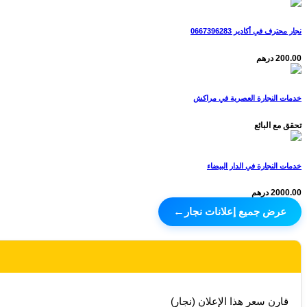
نجار محترف في أكادير 0667396283
200.00 درهم
خدمات النجارة العصرية في مراكش
تحقق مع البائع
خدمات النجارة في الدار البيضاء
2000.00 درهم
عرض جميع إعلانات نجار
←
قارن سعر هذا الإعلان (نجار)