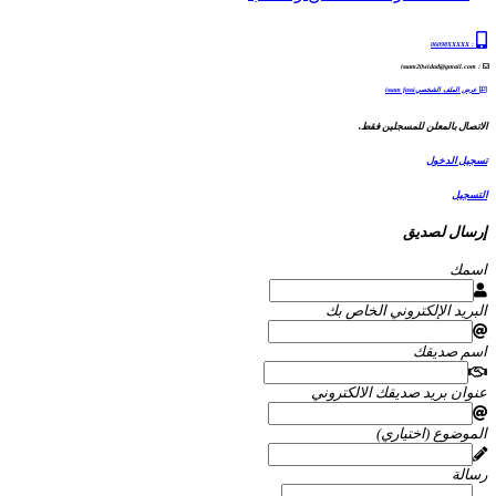
06098XXXXX
:
: issam20widad@gmail.com
عرض الملف الشخصيissam fassi
الاتصال بالمعلن للمسجلين فقط.
تسجيل الدخول
التسجيل
إرسال لصديق
اسمك
البريد الإلكتروني الخاص بك
اسم صديقك
عنوان بريد صديقك الالكتروني
الموضوع (اختياري)
رسالة