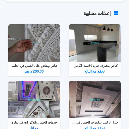
إعلانات مشابهة
.كباص محترف خبرة 30سنة. أكادير ونواحي
جباص ونقاش على الجبص في الدار البيضاء
تحقق مع البائع
200.00 درهم
خبراء تركيب ديكورات الجبس في سلا 0666158156
خدمات الجبس والدكورات في تمارة
تحقق مع البائع
مجانا