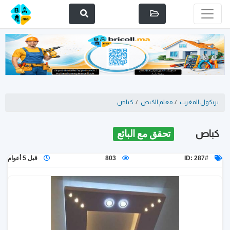
بريكول المغرب
/
معلم الكبص
/
كباص
كباص
تحقق مع البائع
ID: 287#
803
قبل 5 أعوام