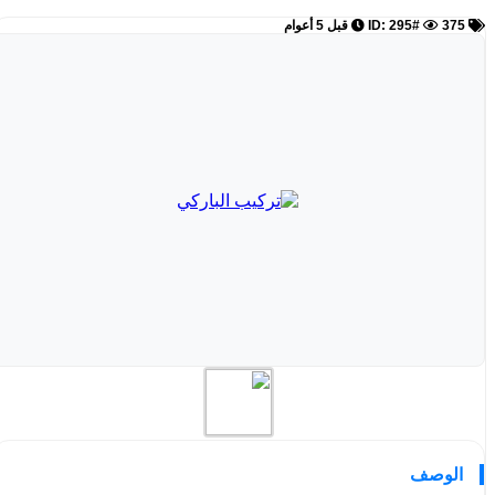
ID: 295#
375
قبل 5 أعوام
الوصف