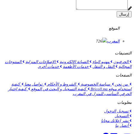
إرسال
الموقع
المغرب
726
التصنيفات
الحرفيون
مهنيو البناء
الصيانة الإلكترونية
الإصلاحات المنزلية
المنتوجات
المجالية
النقل و التنقل
خدمات الأطعمة
خدمات أخرى
الصفحات
من نحن
سياسة الخصوصية
الشروط و الأحكام
تواصل معنا
كيفية
استخدام موقع Bricoll.ma
كيفية التسجيل و البحث في الموقع
كيفية اختيار
الحرفي المناسب للمنزل في المغرب
معلومات
تسجيل الدخول
التسجيل
نشر إعلانك مجانا
أتصل بنا