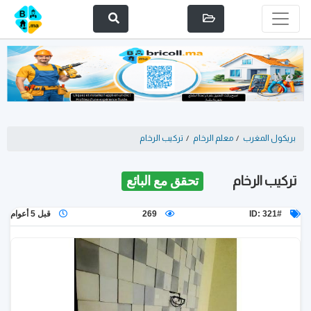
بريكول المغرب
/
معلم الرخام
/
تركيب الرخام
تركيب الرخام
تحقق مع البائع
ID: 321#
269
قبل 5 أعوام