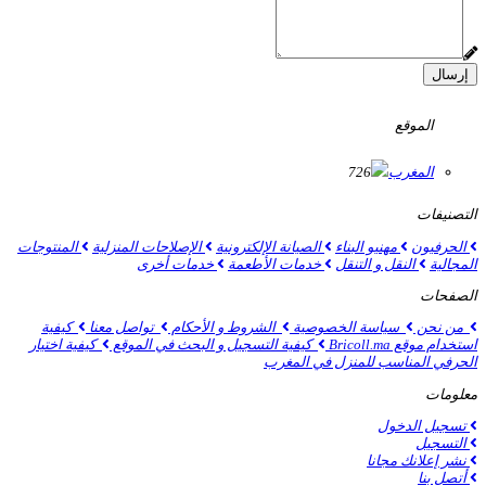
إرسال
الموقع
المغرب
726
التصنيفات
الحرفيون
مهنيو البناء
الصيانة الإلكترونية
الإصلاحات المنزلية
المنتوجات
المجالية
النقل و التنقل
خدمات الأطعمة
خدمات أخرى
الصفحات
من نحن
سياسة الخصوصية
الشروط و الأحكام
تواصل معنا
كيفية
استخدام موقع Bricoll.ma
كيفية التسجيل و البحث في الموقع
كيفية اختيار
الحرفي المناسب للمنزل في المغرب
معلومات
تسجيل الدخول
التسجيل
نشر إعلانك مجانا
أتصل بنا