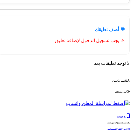
💬 أضف تعليقك
⚠️ يجب تسجيل الدخول لإضافة تعليق
لا توجد تعليقات بعد
الاسم : ياسين
غير مسجل
�XXXXX
:
: yassin.guerch@gmail.com
عرض الملف الشخصيياسين