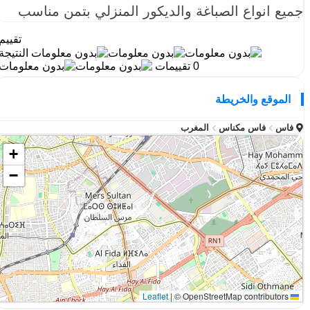
جميع انواع الصباغة والديكور المنزلي بتمن مناسب
تقييم
النتيجة
0 تقييمات
الموقع والخريطة
فاس
فاس مكناس
المغرب
+
−
|
© OpenStreetMap contributors
Leaflet