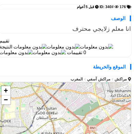
ID: 340#
176
قبل 5 أعوام
الوصف
انا معلم زلايجي محترف
تقييم
النتيجة
0 تقييمات
الموقع والخريطة
مراكش
مراكش آسفي
المغرب
+
−