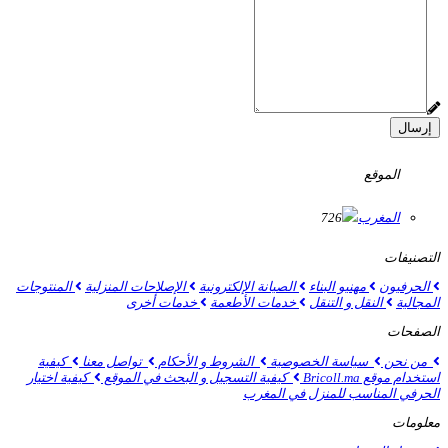
إرسال
الموقع
المغرب
726
التصنيفات
الحرفيون
مهنيو البناء
الصيانة الإلكترونية
الإصلاحات المنزلية
المنتوجات
المجالية
النقل و التنقل
خدمات الأطعمة
خدمات أخرى
الصفحات
من نحن
سياسة الخصوصية
الشروط و الأحكام
تواصل معنا
كيفية
استخدام موقع Bricoll.ma
كيفية التسجيل و البحث في الموقع
كيفية اختيار
الحرفي المناسب للمنزل في المغرب
معلومات