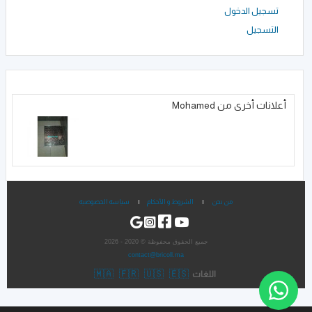
تسجيل الدخول
التسجيل
أعلانات أخرى من Mohamed
من نحن
|
الشروط و الأحكام
|
سياسة الخصوصية
جميع الحقوق محفوظة © 2020 - 2026
contact@bricoll.ma
🇲🇦
🇫🇷
🇺🇸
🇪🇸
اللغات