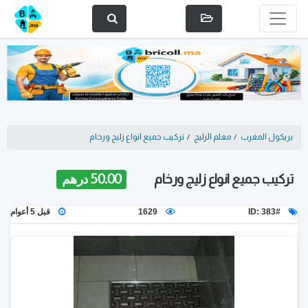
بريكول المغرب
/
معلم الزليج
/
تركيب جميع انواع زليج ورخام
تركيب جميع انواع زليج ورخام
50.00 درهم
ID: 383#
1629
قبل 5 أعوام