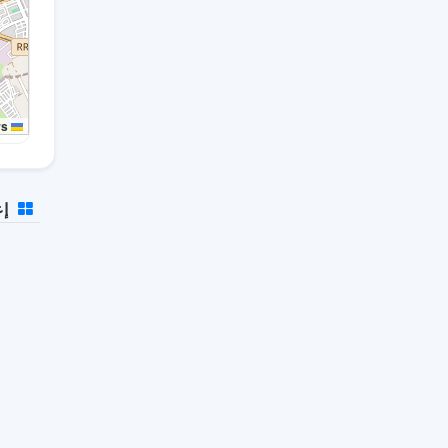
rs
Leaflet
إع