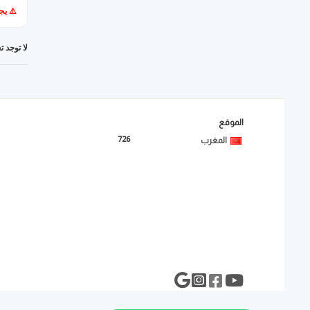
⚠️ يج
لا توجد ت
الموقع
726
المغرب