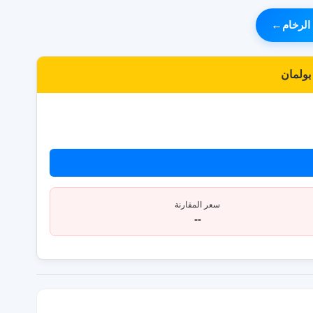
الرخام
←
بولمان
سعر المقارنة
--