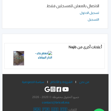
الاتصال بالمعلن للمسجلين فقط.
تسجيل الدخول
التسجيل
أعلانات أخرى من Najib
من نحن
|
الشروط و الأحكام
|
سياسة الخصوصية
جميع الحقوق محفوظة © 2020 - 2026
contact@bricoll.ma
🇲🇦
🇫🇷
🇺🇸
🇪🇸
اللغات