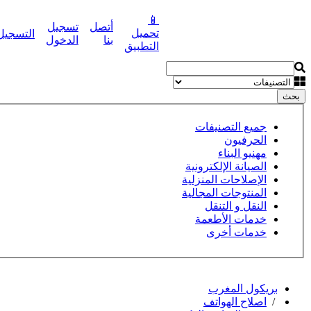
📱
أتصل
تسجيل
تحميل
التسجيل
نشر إعلانك مجانا
بنا
الدخول
التطبيق
بحث
جميع التصنيفات
الحرفيون
مهنيو البناء
الصيانة الإلكترونية
الإصلاحات المنزلية
المنتوجات المجالية
النقل و التنقل
خدمات الأطعمة
خدمات أخرى
بريكول المغرب
/
اصلاح الهواتف