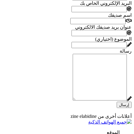
البريد الإلكتروني الخاص بك
اسم صديقك
عنوان بريد صديقك الالكتروني
الموضوع (اختياري)
رسالة
إرسال
أعلانات أخرى من zine elabidine
الموقع