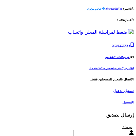
الاسم :
zine elabidine
حرفي موثوق
عدد إعلاناته 1
06083XXXXX
:
عرض الملف الشخصي
عرض الملف الشخصيzine elabidine
الاتصال بالمعلن للمسجلين فقط.
تسجيل الدخول
التسجيل
إرسال لصديق
اسمك