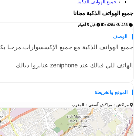
/
جميع الهواتف الذكية
جميع الهواتف الذكية
مجانا
ID: 428#
436
قبل 5 أعوام
الوصف
جميع الهواتف الذكية مع جميع الإكسسوارات.مرحبا بكم عند one
الهاتف للي فبالك عند zeniphone عتابروا ديالك
الموقع والخريطة
مراكش
مراكش آسفي
المغرب