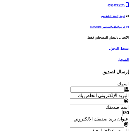
07624XXXXX
:
عرض الملف الشخصي
عرض الملف الشخصيMohamed
الاتصال بالمعلن للمسجلين فقط.
تسجيل الدخول
التسجيل
إرسال لصديق
اسمك
البريد الإلكتروني الخاص بك
اسم صديقك
عنوان بريد صديقك الالكتروني
الموضوع (اختياري)