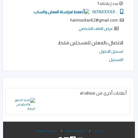
عدد إعلاناته 1
06736XXXXX
:
: harimsoltan82@gmail.com
عرض الملف الشخصي
الاتصال بالمعلن للمسجلين فقط.
تسجيل الدخول
التسجيل
أعلانات أخرى من el idrissi
من نحن
|
الشروط و الأحكام
|
سياسة الخصوصية