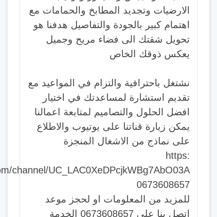
الارضيات وتجديد المطابخ والحمامات مع
اهتمام كبير بالجودة والتفاصيل هدفنا هو
تحويل شقتك الى فضاء مريح وجميل
يعكس ذوقك الخاص
نشتغل باحترافية والتزام في المواعيد مع
تقديم استشارة لمساعدتك في اختيار
افضل الحلول والتصاميم لمتابعة اعمالنا
يمكن زيارة قناتنا على يوتيوب والاطلاع
على نماذج من الاشغال المنجزة
https:
com/channel/UC_LAC0XeDPcjkWBg7AbO03A
0673608657
للمزيد من المعلومات او لحجز موعد
اتصل بنا على 0673608657 الخدمة