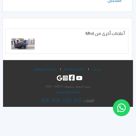
التسجيل
أعلانات أخرى من Mhd
من نحن
|
الشروط و الأحكام
|
سياسة الخصوصية
جميع الحقوق محفوظة © 2020 - 2026
contact@bricoll.ma
🇲🇦
🇫🇷
🇺🇸
🇪🇸
اللغات