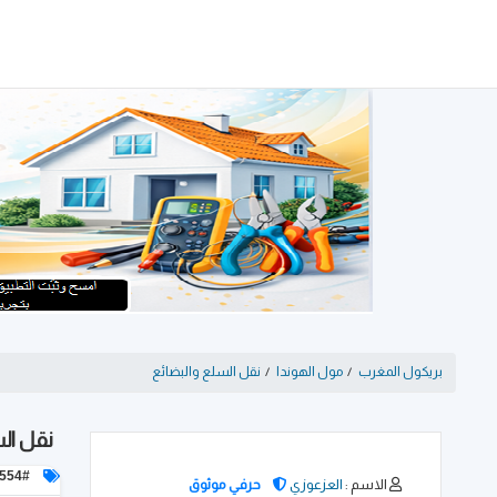
بريكول المغرب
/
مول الهوندا
/
نقل السلع والبضائع
نقل ال
ID: 554#
الاسم :
العزعوزي
حرفي موثوق