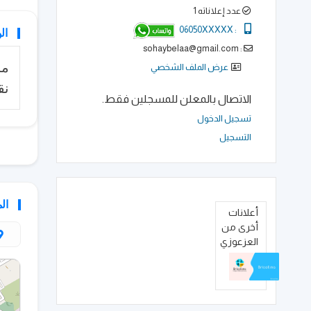
عدد إعلاناته 1
06050XXXXX
:
ال
: sohaybelaa@gmail.com
مر
عرض الملف الشخصي
نق
الاتصال بالمعلن للمسجلين فقط.
تسجيل الدخول
التسجيل
ال
أعلانات
أخرى من
العزعوزي