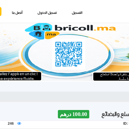
التسجيل
تسجيل الدخول
أتصل بنا
سلع والبضائع
100.00 درهم
246