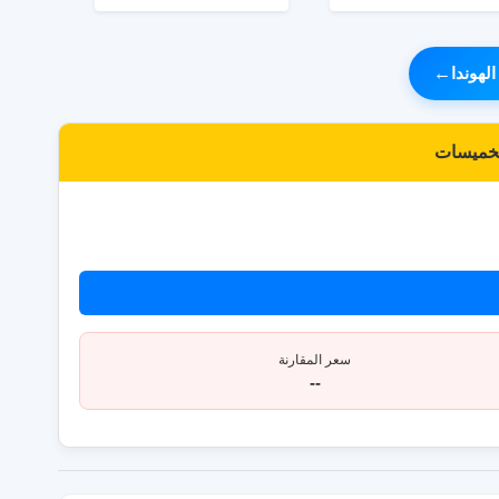
لهوندا
←
الخميسات
سعر المقارنة
--