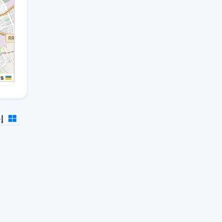
rs
Leaflet
إع