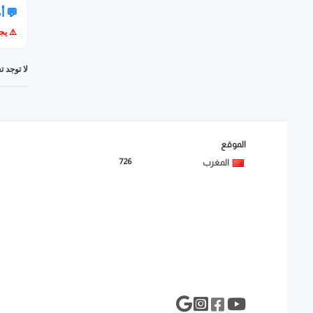
💬 أ
⚠️ يج
لا توجد ت
الموقع
726
المغرب