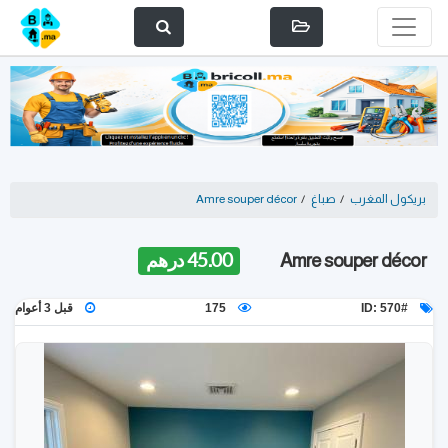
بريكول المغرب
/
صباغ
/
Amre souper décor
Amre souper décor
45.00 درهم
ID: 570#
175
قبل 3 أعوام