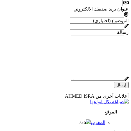
عنوان بريد صديقك الالكتروني
الموضوع (اختياري)
رسالة
إرسال
أعلانات أخرى من AHMED ISRA
الموقع
المغرب
726