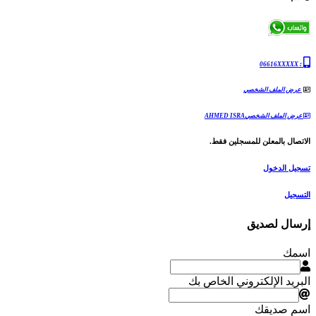
06616XXXXX
:
عرض الملف الشخصي
عرض الملف الشخصيAHMED ISRA
الاتصال بالمعلن للمسجلين فقط.
تسجيل الدخول
التسجيل
إرسال لصديق
اسمك
البريد الإلكتروني الخاص بك
اسم صديقك