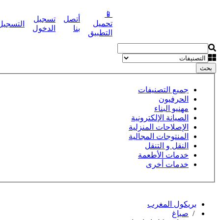
📱
أتصل
تسجيل
تحميل
التسجيل
نشر إعلانك مجانا
بنا
الدخول
التطبيق
بحث
جميع التصنيفات
الحرفيون
مهنيو البناء
الصيانة الإلكترونية
الإصلاحات المنزلية
المنتوجات المجالية
النقل و التنقل
خدمات الأطعمة
خدمات أخرى
بريكول المغرب
/
صباغ