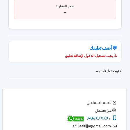
سعر المقارنة
--
💬 أضف تعليقك
⚠️ يجب تسجيل الدخول لإضافة تعليق
لا توجد تعليقات بعد
الاسم : اسماعيل
غير مسجل
07667XXXXX
:
: aitijjaaitijja@gmail.com