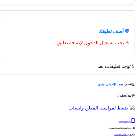
💬 أضف تعليقك
⚠️ يجب تسجيل الدخول لإضافة تعليق
لا توجد تعليقات بعد
الاسم :
محمد
حرفي موثوق
عدد إعلاناته 1
06248XXXXX
:
: mohmedkarzal2@gmail.com
عرض الملف الشخصي