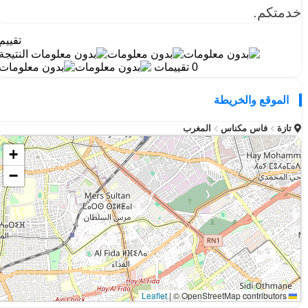
خدمتكم.
تقييم
النتيجة
0 تقييمات
الموقع والخريطة
تازة
فاس مكناس
المغرب
+
−
|
© OpenStreetMap contributors
Leaflet