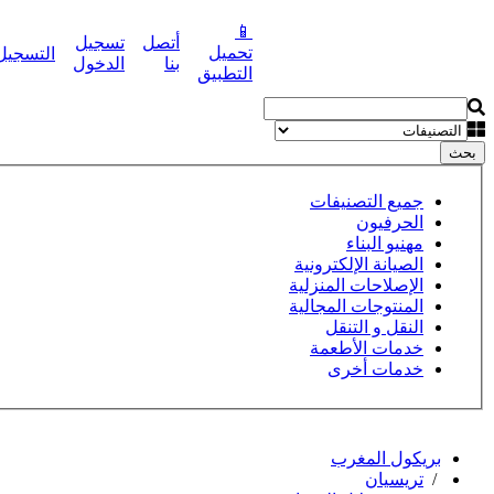
📱
أتصل
تسجيل
تحميل
التسجيل
نشر إعلانك مجانا
بنا
الدخول
التطبيق
بحث
جميع التصنيفات
الحرفيون
مهنيو البناء
الصيانة الإلكترونية
الإصلاحات المنزلية
المنتوجات المجالية
النقل و التنقل
خدمات الأطعمة
خدمات أخرى
بريكول المغرب
/
تريسيان