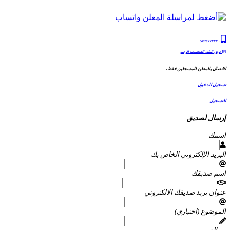
06628XXXXX
:
عرض الملف الشخصيعبد الرحيم
الاتصال بالمعلن للمسجلين فقط.
تسجيل الدخول
التسجيل
إرسال لصديق
اسمك
البريد الإلكتروني الخاص بك
اسم صديقك
عنوان بريد صديقك الالكتروني
الموضوع (اختياري)