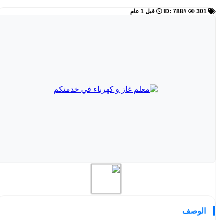
ID: 788#
301
قبل 1 عام
الوصف