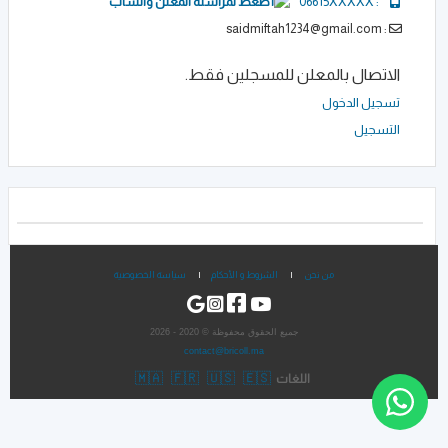
06615XXXXX
:
: saidmiftah1234@gmail.com
الاتصال بالمعلن للمسجلين فقط.
تسجيل الدخول
التسجيل
من نحن
|
الشروط و الأحكام
|
سياسة الخصوصية
جميع الحقوق محفوظة © 2020 - 2026
contact@bricoll.ma
🇲🇦
🇫🇷
🇺🇸
🇪🇸
اللغات