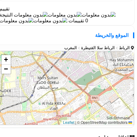
تقييم
النتيجة
0 تقييمات
الموقع والخريطة
الرباط
الرباط سلا القنيطرة
المغرب
+
−
|
© OpenStreetMap contributors
Leaflet