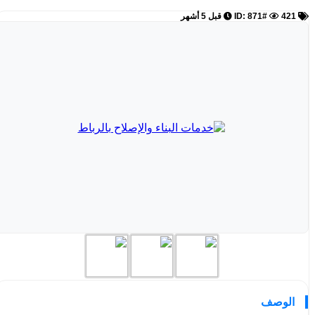
ID: 871#
421
قبل 5 أشهر
الوصف