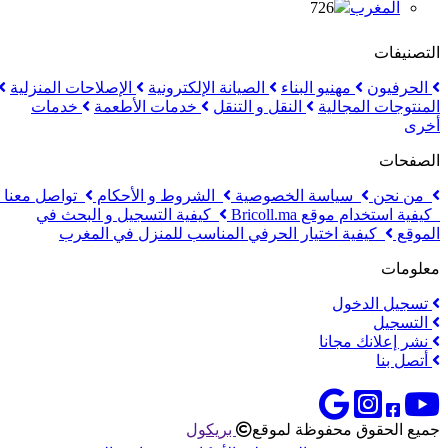
المغرب
726
التصنيفات
الحرفيون
مهنيو البناء
الصيانة الإلكترونية
الإصلاحات المنزلية
المنتوجات المجالية
النقل و التنقل
خدمات الأطعمة
خدمات
أخرى
الصفحات
من نحن
سياسة الخصوصية
الشروط و الأحكام
تواصل معنا
كيفية استخدام موقع Bricoll.ma
كيفية التسجيل و البحث في
الموقع
كيفية اختيار الحرفي المناسب للمنزل في المغرب
معلومات
تسجيل الدخول
التسجيل
نشر إعلانك مجانا
أتصل بنا
جميع الحقوق محفوظة لموقع
بريكول