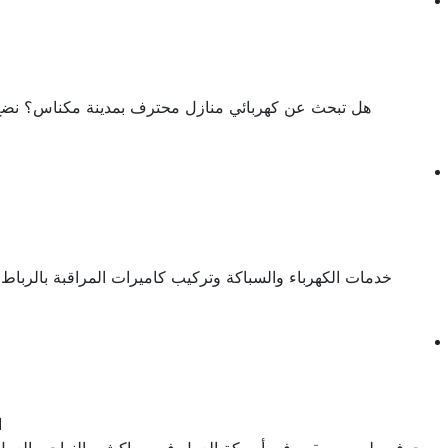
هل تبحث عن كهربائي منازل محترف بمدينة مكناس؟ نضع بين 
خدمات الكهرباء والسباكة وتركيب كاميرات المراقبة بالربا
ا
حرفي بلومبي مقيم في أوريكة العمل في مراكش والنواحي العمل