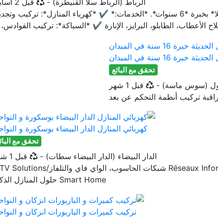
أخر تحديث
الرباط (الرباط سلا القنيطرة)
-
قبل 2 أسابيع
--- *محترف في الكهرباء والسباكة - 6 سنوات خبرة* السلام عليكم، معكم *[سميتك]* إلكتيسيان و سباك محترف فـ *الرباط وسلا* بخبرة *6 سنوات*. *الخدمات:* ✔️ *كهرباء المنازل*: تركيب و
اح الأعطاب، الطابلو، البرايز، الإنارة ✔️ *السباكة*: تركيب القوادس، .
برة 16 سنة في الميدان
تحقق مع البائع
أخر تحديث
لول (سوس ماسة)
-
قبل 1 شهر
راقبة تركيب أنظمة التحكم عن بعد
كهربائي المنازل الدار البيضاء بوسكورة و النوا
تحقق مع البائ
أخر تحدي
الدار البيضاء (الدار البيضاء سطات)
-
قبل 1 شهر
Électricité Générale الكهرباء العامة Vidéosurveillance & Caméras المراقبة بالفيديو والكاميرات Réseaux Informatiques, WiFi & TV/IPTV شبكات الحاسوب، الواي فاي
Smart Home حلول المنازل الذكية
تركيب كميرات و الباربورات انزكان و النوا