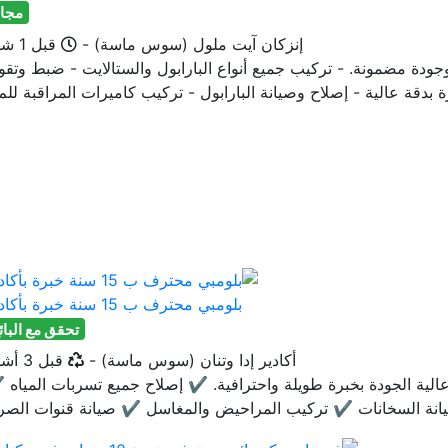
مجان
ublished
إنزكان آيت ملول (سوس ماسة)
-
قبل 1 شهر
دة مضمونة. - تركيب جميع أنواع البارابول والستالايت - ضبط وتقو
ة بدقة عالية - إصلاح وصيانة البارابول - تركيب كاميرات المراقبة للم.
بلومبي محترف ب 15 سنة خبرة بأكادير
تحقق مع البائ
أخر تحديث
أكادير إدا وتنان (سوس ماسة)
-
قبل 3 أشهر
باكة عالية الجودة بخبرة طويلة واحترافية. ✔️ إصلاح جميع تسربات المياه 
نة السخانات ✔️ تركيب المراحيض والمغاسل ✔️ صيانة قنوات الصر.