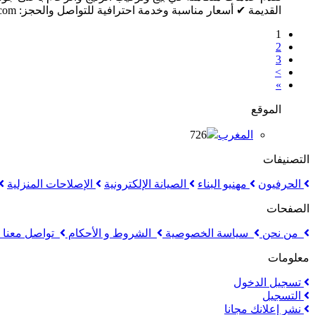
القديمة ✔ أسعار مناسبة وخدمة احترافية للتواصل والحجز: larbi.saod@gmail.com ...
1
2
3
>
»
الموقع
المغرب
726
التصنيفات
الحرفيون
مهنيو البناء
الصيانة الإلكترونية
الإصلاحات المنزلية
الصفحات
من نحن
سياسة الخصوصية
الشروط و الأحكام
تواصل معنا
معلومات
تسجيل الدخول
التسجيل
نشر إعلانك مجانا