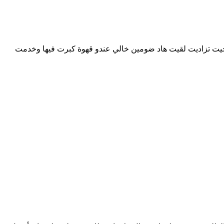
 حيت تزاديت لقيت هاد ضومين خالي عندو قهوة كبرت فيها وخدمت