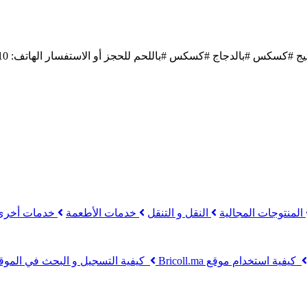
#كسكس #بالدجاج #كسكس #باللحم للحجز أو الاستفسار الهاتف: 0660077810
المنتوجات المجالية
النقل و التنقل
خدمات الأطعمة
خدمات أخرى
كيفية استخدام موقع Bricoll.ma
كيفية التسجيل و البحث في الموق