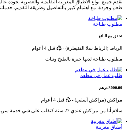
تقدم جميع أنواع الأطباق المغربية التقليدية والعصرية بجو
طعم وجودة، مع اهتمام كبير بالتفاصيل وطريقة التقديم. خدماتنا
مطلوب طباخة
تحقق مع البائع
أخر
الرباط (الرباط سلا القنيطرة)
-
قبل 4 أعوام
تحديث
مطلوب طباخة لديها خبرة بالطبخ وتبات
طلب عمل في مطعم
3000.00 درهم
أخر
مراكش (مراكش آسفي)
-
قبل 4 أعوام
تحديث
سلام أنا من مراكش عندي 27 سنة كنقلب على شي خدمة سرباي اولا فاشمة كان.
أطباق مغربية