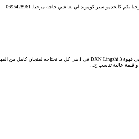
بكم كانخدمو سير كوموند لي بغا شي حاجة مرحبا. 0695428961
20ساشي قهوة طبيعية بدون مواد حافظة سعر : 200 درهم مغربي قهوة ngzhi 3