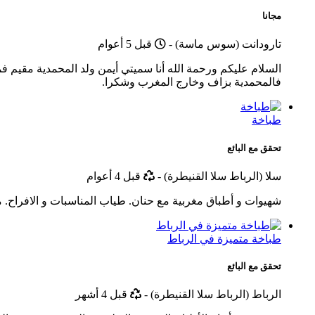
مجانا
Published
تارودانت (سوس ماسة)
-
قبل 5 أعوام
السلام عليكم ورحمة الله أنا سميتي أيمن ولد المحمدية مقي
فالمحمدية بزاف وخارج المغرب وشكرا.
طباخة
تحقق مع البائع
أخر
سلا (الرباط سلا القنيطرة)
-
قبل 4 أعوام
تحديث
شهيوات و أطباق مغربية مع حنان. طياب المناسبات و الافراح. م
طباخة متميزة في الرباط
تحقق مع البائع
أخر
الرباط (الرباط سلا القنيطرة)
-
قبل 4 أشهر
تحديث