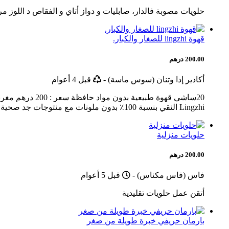
حلويات مصوبة فالدار، صابليات و دواز أتاي و الفقاص د اللوز مرحبا 
قهوة lingzhi للصغار والكبار.
200.00 درهم
أخر
أكادير إدا وتنان (سوس ماسة)
-
قبل 4 أعوام
تحديث
Lingzhi النقي بنسبة 100٪ بدون ملونات مع منتوجات جد صحية و قيمة عالية تناسب ج...
حلويات منزلية
200.00 درهم
Published
فاس (فاس مكناس)
-
قبل 5 أعوام
أتقن عمل حلويات تقليدية
بارمان حريفي خبرة طويلة من صغر