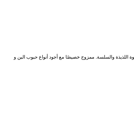
DXN Li في 1 هي كل ما تحتاجه لفنجان كامل من القهوة اللذيذة والسلسة. ممزوج خصيصًا مع أجود أنواع حبوب البن و