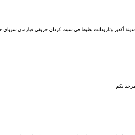
م فمدينة أكدير وتارودانت بظبط في سبت كردان حريفي فبارمان سرباي
رحبا بكم