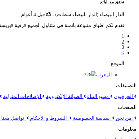
تحقق مع البائع
أخر
الدار البيضاء (الدار البيضاء سطات)
-
قبل 4 أعوام
تحديث
نقدم لكم اطباق متنوعة باتمنة في متناول الجميع #رفية #بريستيج 
1
2
3
>
الموقع
المغرب
726
التصنيفات
الحرفيون
مهنيو البناء
الصيانة الإلكترونية
الإصلاحات المنزلية
الصفحات
من نحن
سياسة الخصوصية
الشروط و الأحكام
تواصل معنا
معلومات