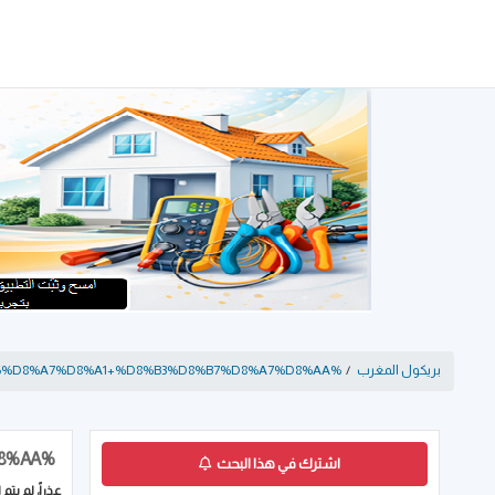
بريكول المغرب
/
%D8%A7%D9%84%D8%AF%D8%A7%D8%B1+%D8%A7%D9%84%D8%A8%D9%8A%D8%B6%D8%A7%D8%A1+%D8%B3%D8%B7%D8%A7%D8%AA
%D8%A7%D9%84%D8%AF%D8%A7%D8%B1+%D8%A7%D9%84%D8%A8%D9%8A%D8%B6%D8%A7%D8%A1+%D8%B3%D8%B7%D8%A7%D8%AA
اشترك في هذا البحث
عذراً، لم يتم