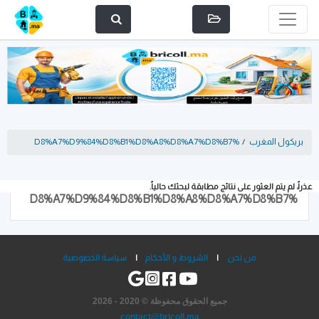
بريكول المغرب
/
%D8%A7%D9%84%D8%B1%D8%A8%D8%A7%D8%B7
عذراً، لم يتم العثور على نتائج مطابقة لبحثك حالياً.
%D8%A7%D9%84%D8%B1%D8%A8%D8%A7%D8%B7
من نحن
|
الشروط و الأحكام
|
سياسة الخصوصية
جميع الحقوق محفوظة © 2020 - 2026
contact@bricoll.ma