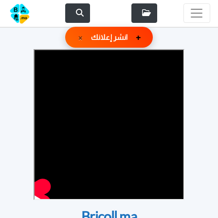
+
×
انشر إعلانك
Bricoll.ma