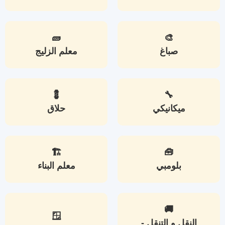
🧱
🎨
صباغ
معلم الزليج
💈
🔧
ميكانيكي
حلاق
🏗️
🧰
بلومبي
معلم البناء
🚚
🪟
النقل و التنقل -