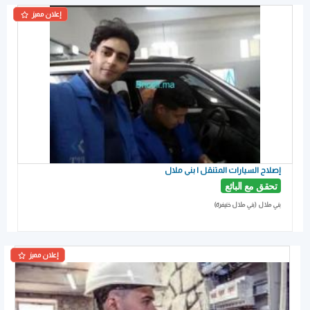
إعلان مميز
إصلاح السيارات المتنقل | بني ملال
تحقق مع البائع
بني ملال (بني ملال خنيفرة)
إعلان مميز