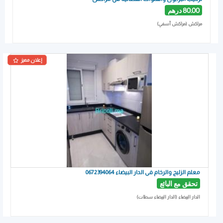
80.00 درهم
مراكش (مراكش آسفي)
إعلان مميز
معلم الزليج والرخام في الدار البيضاء 0672394064
تحقق مع البائع
الدار البيضاء (الدار البيضاء سطات)