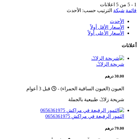
1 - 5 من 5 اعلانات
قائمة
شبكة
الترتيب حسب:
الأحدث
الأحدث
الأسعار الأقل أولاً
الأسعار الأعلى أولاً
أعلانات
شريحة الزلاݣ
30.00 درهم
Published
العيون (العيون الساقية الحمراء)
-
قبل 3 أعوام
شريحة زلاݣ طبيعية بالجملة
الثمور الرفيعة في مراكش 0656361975
79.00 درهم