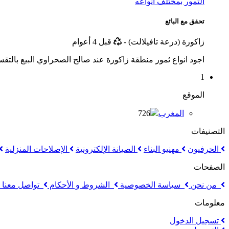
الثمور بمختلف انواعه
تحقق مع البائع
أخر
زاكورة (درعة تافيلالت)
-
قبل 4 أعوام
تحديث
اجود انواع ثمور منطقة زاكورة عند صالح الصحراوي البيع بالتقس
1
الموقع
المغرب
726
التصنيفات
الحرفيون
مهنيو البناء
الصيانة الإلكترونية
الإصلاحات المنزلية
الصفحات
من نحن
سياسة الخصوصية
الشروط و الأحكام
تواصل معنا
معلومات
تسجيل الدخول