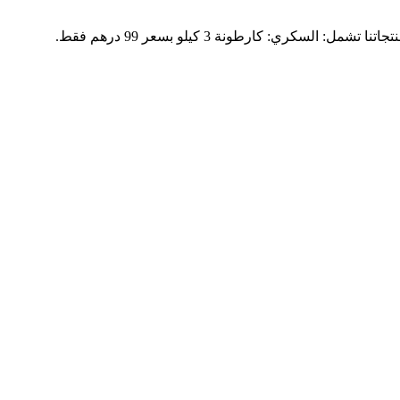
مرحباً بكم! نقدم لكم أجود أنواع الثمور الرفيعة بمذاق حلو ولذيذ، طازجة ومشبعة بالرطوبة واللذة لتناسب جميع الأذواق في مراكش. منتجاتنا تشمل: السكري: كارطونة 3 كيلو بسعر 99 درهم فقط.