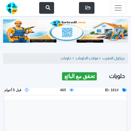
بريكول المغرب
/
مولات الحلويات
/
حلويات
حلويات
تحقق مع البائع
ID: 161#
465
قبل 5 أعوام