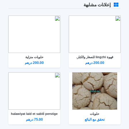
إعلانات مشابهة
قهوة lingzhi للصغار والكبار.
حلويات منزلية
200.00 درهم
200.00 درهم
حلويات
halawiyat laid et sablé perstige
تحقق مع البائع
75.00 درهم